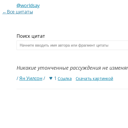
@worldsay
←Все цитаты
Поиск цитат
Никакие утонченные рассуждения не изменя
♥
/
Ян Уилсон
/
1
Ссылка
Скачать картинкой