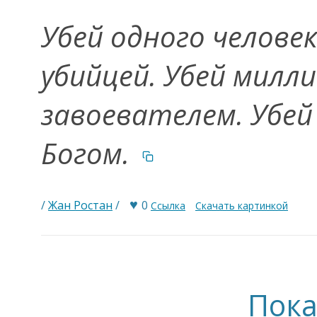
Убей одного челове
убийцей. Убей милл
завоевателем. Убей
Богом.
♥
/
Жан Ростан
/
0
Ссылка
Скачать картинкой
Пока