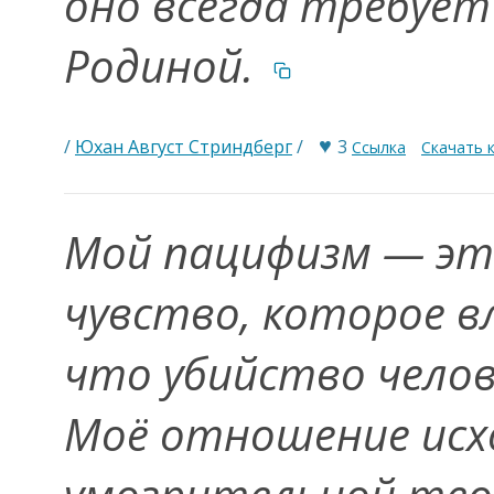
оно всегда требует
Родиной.
♥
/
Юхан Август Стриндберг
/
3
Ссылка
Скачать 
Мой пацифизм — э
чувство, которое в
что убийство чело
Моё отношение исхо