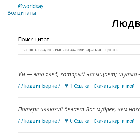
@worldsay
←Все цитаты
Людв
Поиск цитат
Ум — это хлеб, который насыщает; шутка
♥
/
Людвиг Бёрне
/
1
Ссылка
Скачать картинкой
Потеря иллюзий делает Вас мудрее, чем на
♥
/
Людвиг Бёрне
/
0
Ссылка
Скачать картинкой