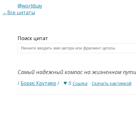
@worldsay
←Все цитаты
Поиск цитат
Самый надежный компас на жизненном пути
♥
/
Борис Крутиер
/
0
Ссылка
Скачать картинкой