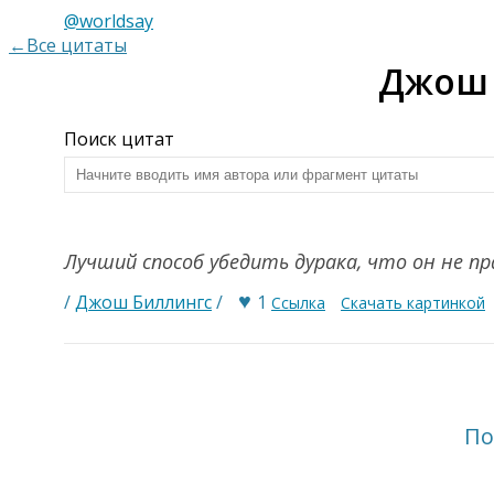
@worldsay
←Все цитаты
Джош 
Поиск цитат
Лучший способ убедить дурака, что он не п
♥
/
Джош Биллингс
/
1
Ссылка
Скачать картинкой
По