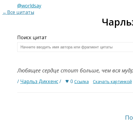
@worldsay
←Все цитаты
Чарль
Поиск цитат
Любящее сердце стоит больше, чем вся муд
♥
/
Чарльз Диккенс
/
0
Ссылка
Скачать картинкой
По