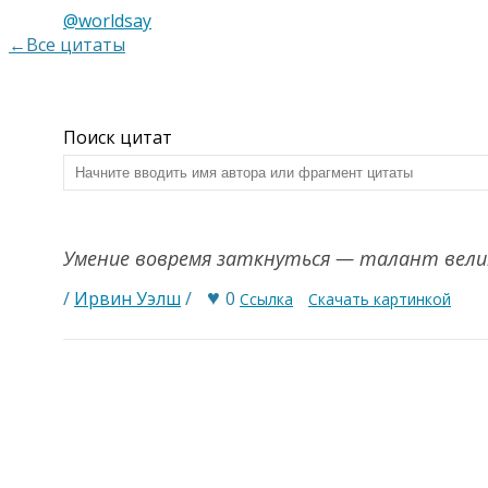
@worldsay
←Все цитаты
Поиск цитат
Умение вовремя заткнуться — талант вели
♥
/
Ирвин Уэлш
/
0
Ссылка
Скачать картинкой