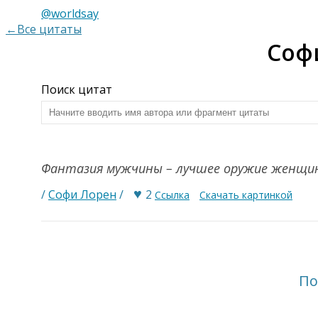
@worldsay
←Все цитаты
Соф
Поиск цитат
Фантазия мужчины – лучшее оружие женщи
♥
/
Софи Лорен
/
2
Ссылка
Скачать картинкой
По