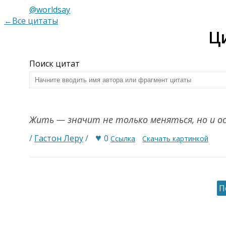
@worldsay
←Все цитаты
Ц
Поиск цитат
Жить — значит не только меняться, но и о
♥
/
Гастон Леру
/
0
Ссылка
Скачать картинкой
П