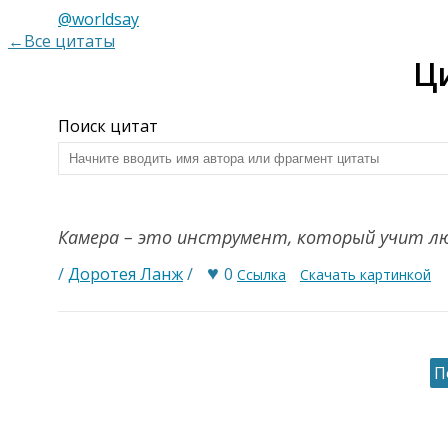
@worldsay
←Все цитаты
Ц
Поиск цитат
Камера – это инструмент, который учит лю
♥
/
Доротея Ланж
/
0
Ссылка
Скачать картинкой
П