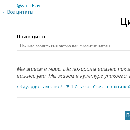
@worldsay
←Все цитаты
Ц
Поиск цитат
Мы живем в мире, где похороны важнее поко
важнее ума. Мы живем в культуре упаковки
♥
/
Эдуардо Галеано
/
1
Ссылка
Скачать картинко
П