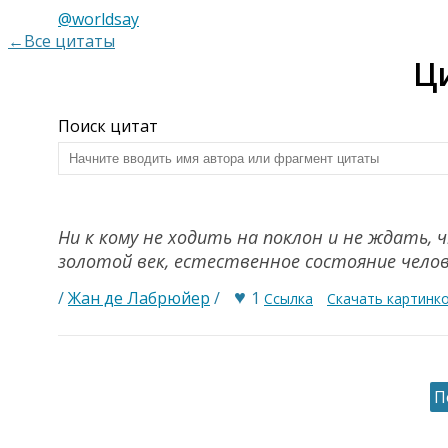
@worldsay
←Все цитаты
Ц
Поиск цитат
Ни к кому не ходить на поклон и не ждать,
золотой век, естественное состояние чело
♥
/
Жан де Лабрюйер
/
1
Ссылка
Скачать картинк
П