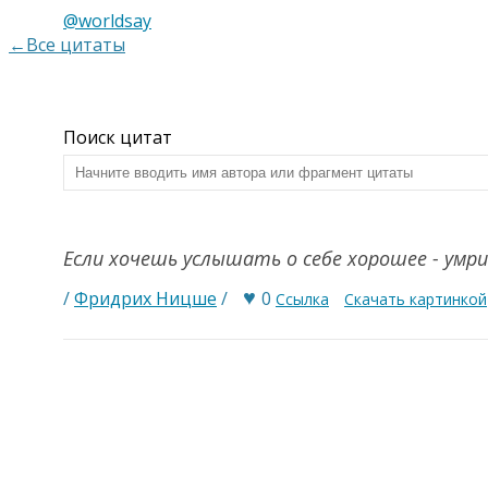
@worldsay
←Все цитаты
Поиск цитат
Если хочешь услышать о себе хорошее - умр
♥
/
Фридрих Ницше
/
0
Ссылка
Скачать картинкой