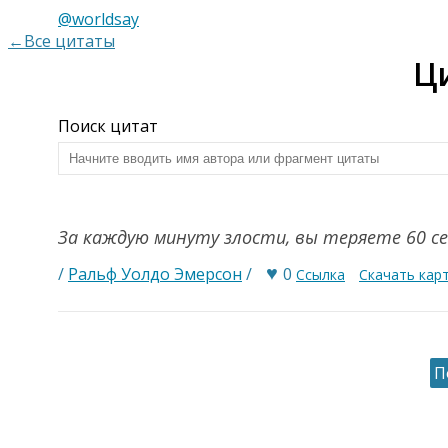
@worldsay
←Все цитаты
Ц
Поиск цитат
За каждую минуту злости, вы теряете 60 се
♥
/
Ральф Уолдо Эмерсон
/
0
Ссылка
Скачать кар
П