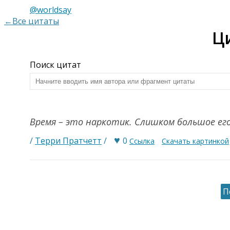
@worldsay
←Все цитаты
Ц
Поиск цитат
Время – это наркотик. Слишком большое ег
♥
/
Терри Пратчетт
/
0
Ссылка
Скачать картинкой
П