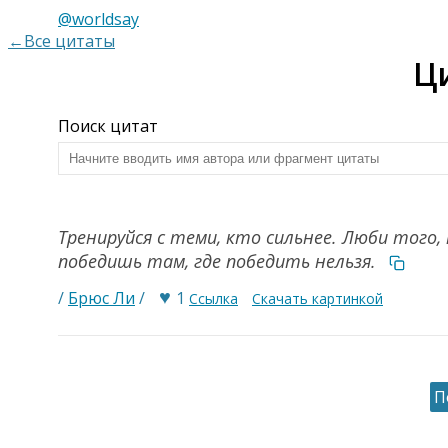
@worldsay
←Все цитаты
Ц
Поиск цитат
Тренируйся с теми, кто сильнее. Люби того, 
победишь там, где победить нельзя.
♥
/
Брюс Ли
/
1
Ссылка
Скачать картинкой
П