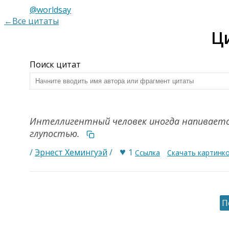
@worldsay
←Все цитаты
Ц
Поиск цитат
Интеллигентный человек иногда напивается
глупостью.
♥
/
Эрнест Хемингуэй
/
1
Ссылка
Скачать картинк
П