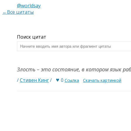
@worldsay
←Все цитаты
Поиск цитат
Злость – это состояние, в котором язык р
♥
/
Стивен Кинг
/
0
Ссылка
Скачать картинкой