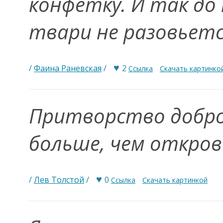
конфетку. И так до 
твари не разовьет
♥
/
Фаина Раневская
/
2
Ссылка
Скачать картинко
Притворство добр
больше, чем откров
♥
/
Лев Толстой
/
0
Ссылка
Скачать картинкой