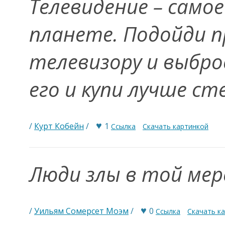
Телевидение – самое
планете. Подойди п
телевизору и выброс
его и купи лучше с
♥
/
Курт Кобейн
/
1
Ссылка
Скачать картинкой
Люди злы в той мер
♥
/
Уильям Сомерсет Моэм
/
0
Ссылка
Скачать к