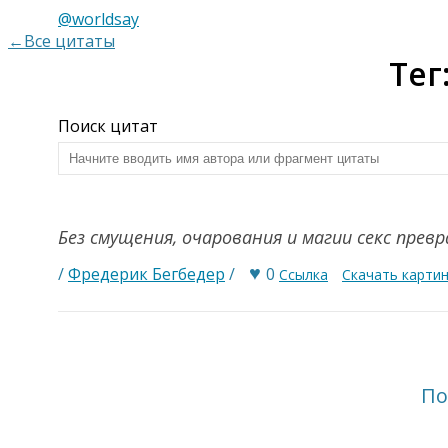
@worldsay
←Все цитаты
Тег
Поиск цитат
Без смущения, очарования и магии секс пре
♥
/
Фредерик Бегбедер
/
0
Ссылка
Скачать карти
По