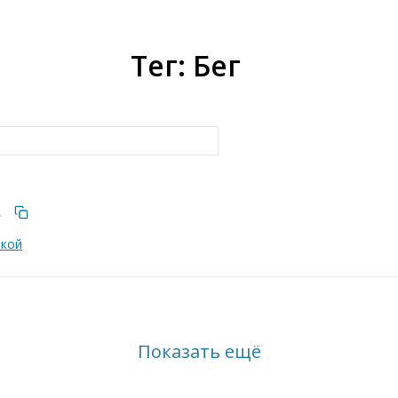
Тег: Бег
.
нкой
Показать ещё