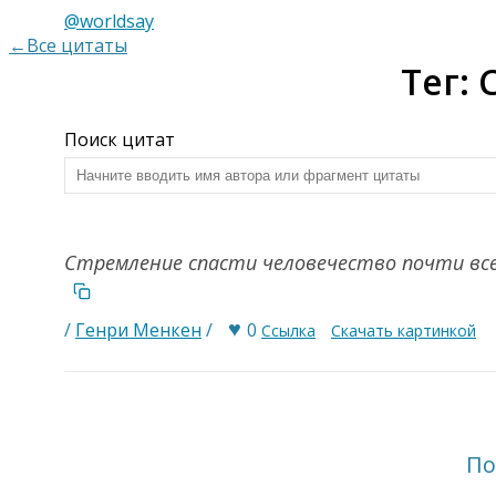
@worldsay
←Все цитаты
Тег:
Поиск цитат
Стремление спасти человечество почти вс
♥
/
Генри Менкен
/
0
Ссылка
Скачать картинкой
По