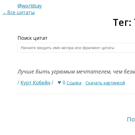
@worldsay
←Все цитаты
Тег:
Поиск цитат
Лучше быть угрюмым мечтателем, чем без
♥
/
Курт Кобейн
/
0
Ссылка
Скачать картинкой
По