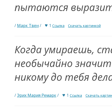
пытаются вырази
♥
/
Марк Твен
/
1
Ссылка
Скачать картинкой
Когда умираешь, с
необычайно значите
никому до тебя дел
♥
/
Эрих Мария Ремарк
/
1
Ссылка
Скачать карти