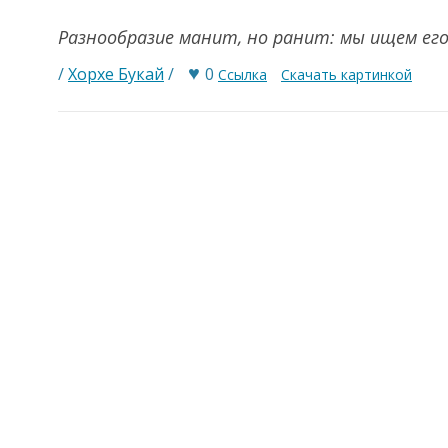
Разнообразие манит, но ранит: мы ищем ег
♥
/
Хорхе Букай
/
0
Ссылка
Скачать картинкой