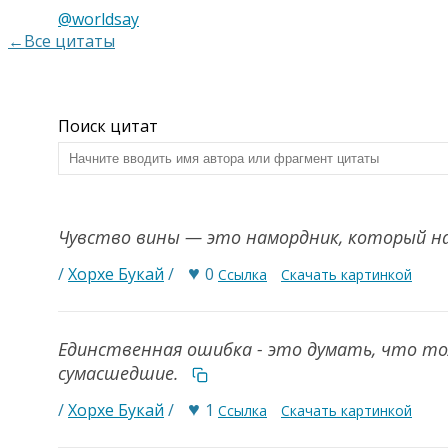
@worldsay
←Все цитаты
Поиск цитат
Чувство вины — это намордник, который на
♥
/
Хорхе Букай
/
0
Ссылка
Скачать картинкой
Единственная ошибка - это думать, что тол
сумасшедшие.
♥
/
Хорхе Букай
/
1
Ссылка
Скачать картинкой