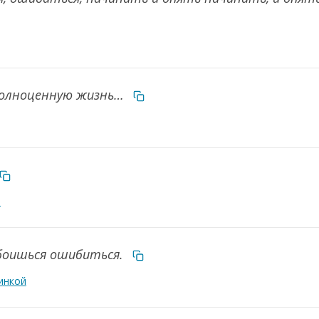
полноценную жизнь…
й
 боишься ошибиться.
инкой