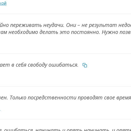
кой
йно переживать неудачи. Они – не результат недо
вам необходимо делать это постоянно. Нужно позв
чает в себя свободу ошибаться.
вен. Только посредственности проводят свое врем
й
, ошибаться, начинать и опять начинать, и опять