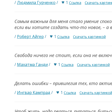
♥
/
Людмила Гурченко
/
1
Ссылка
Скачать картин
Самым важным для меня стало умение споко
если вы хотите создать что-то новое, – а 
♥
/
Роберт Айгер
/
1
Ссылка
Скачать картинкой
Свобода ничего не стоит, если она не вклю
♥
/
Махатма Ганди
/
1
Ссылка
Скачать картинкой
Делать ошибки – привилегия тех, кто акти
♥
/
Ингвар Кампрад
/
1
Ссылка
Скачать картинко
Чтоб жить, надо рваться, путаться, биться