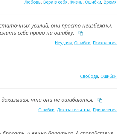
,
,
,
,
Любовь
Вера в себя
Жизнь
Ошибки
Время
статочных усилий, они просто неизбежны,
олить себе право на ошибку.
,
,
Неудачи
Ошибки
Психология
,
Свобода
Ошибки
я доказывая, что они не ошибаются.
,
,
Ошибки
Доказательства
Привилегия
 бросать, и вечно бороться. А спокойствие