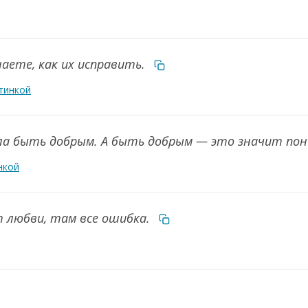
наете, как их исправить.
тинкой
ла быть добрым. А быть добрым — это значит по
нкой
т любви, там все ошибка.