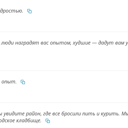
удростью.
 люди наградят вас опытом, худшие — дадут вам у
й опыт.
ы увидите район, где все бросили пить и курить. М
родское кладбище.