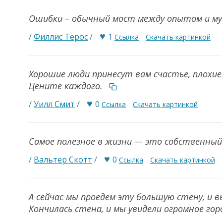
Ошибки – обычный мост между опытом и м
♥
/
Филлис Терос
/
1
Ссылка
Скачать картинкой
Хорошие люди принесут вам счастье, плохие
Цените каждого.
♥
/
Уилл Смит
/
0
Ссылка
Скачать картинкой
Самое полезное в жизни — это собственны
♥
/
Вальтер Скотт
/
0
Ссылка
Скачать картинкой
А сейчас мы проедем эту большую стену, и в
Кончилась стена, и мы увидели огромное го