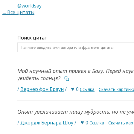
@worldsay
←Все цитаты
Поиск цитат
Мой научный опыт привел к Богу. Перед нау
увидеть солнце?
♥
/
Вернер фон Браун
/
0
Ссылка
Скачать картинк
Опыт увеличивает нашу мудрость, но не у
♥
/
Джордж Бернард Шоу
/
0
Ссылка
Скачать кар