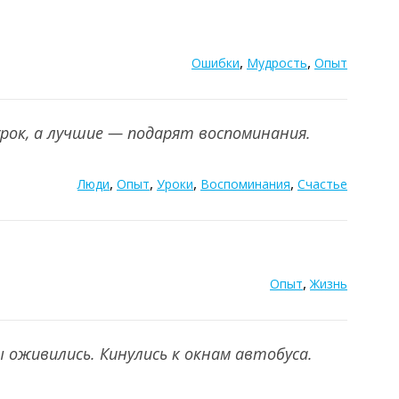
,
,
Ошибки
Мудрость
Опыт
рок, а лучшие — подарят воспоминания.
,
,
,
,
Люди
Опыт
Уроки
Воспоминания
Счастье
,
Опыт
Жизнь
ы оживились. Кинулись к окнам автобуса.