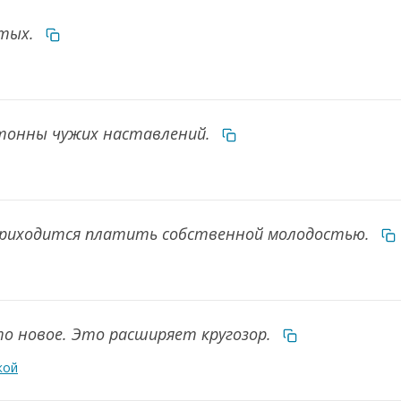
ятых.
тонны чужих наставлений.
 приходится платить собственной молодостью.
то новое. Это расширяет кругозор.
кой