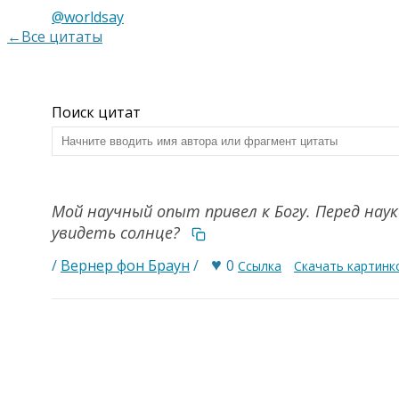
@worldsay
←Все цитаты
Поиск цитат
Мой научный опыт привел к Богу. Перед нау
увидеть солнце?
♥
/
Вернер фон Браун
/
0
Ссылка
Скачать картинк