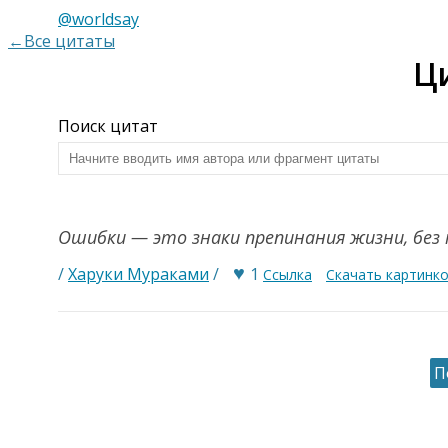
@worldsay
←Все цитаты
Ц
Поиск цитат
Ошибки — это знаки препинания жизни, без 
♥
/
Харуки Мураками
/
1
Ссылка
Скачать картинк
П