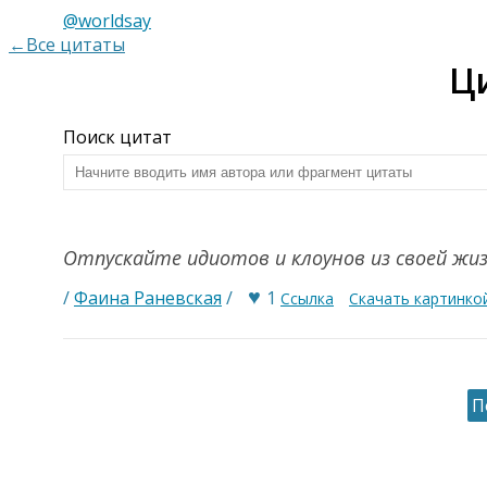
@worldsay
←Все цитаты
Ц
Поиск цитат
Отпускайте идиотов и клоунов из своей жи
♥
/
Фаина Раневская
/
1
Ссылка
Скачать картинко
П