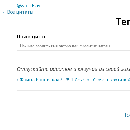
@worldsay
←Все цитаты
Те
Поиск цитат
Отпускайте идиотов и клоунов из своей жи
♥
/
Фаина Раневская
/
1
Ссылка
Скачать картинко
По