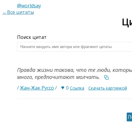
@worldsay
←Все цитаты
Ц
Поиск цитат
Правда жизни такова, что те люди, которы
много, предпочитают молчать.
♥
/
Жан-Жак Руссо
/
0
Ссылка
Скачать картинкой
П