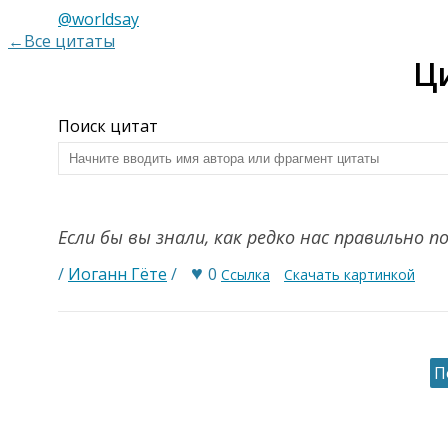
@worldsay
←Все цитаты
Ц
Поиск цитат
Если бы вы знали, как редко нас правильно
♥
/
Иоганн Гёте
/
0
Ссылка
Скачать картинкой
П