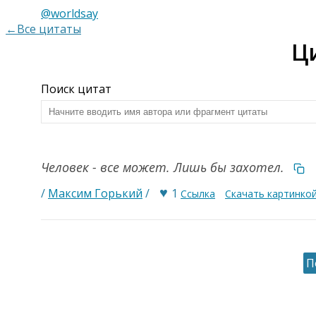
@worldsay
←Все цитаты
Ц
Поиск цитат
Человек - все может. Лишь бы захотел.
♥
/
Максим Горький
/
1
Ссылка
Скачать картинко
П