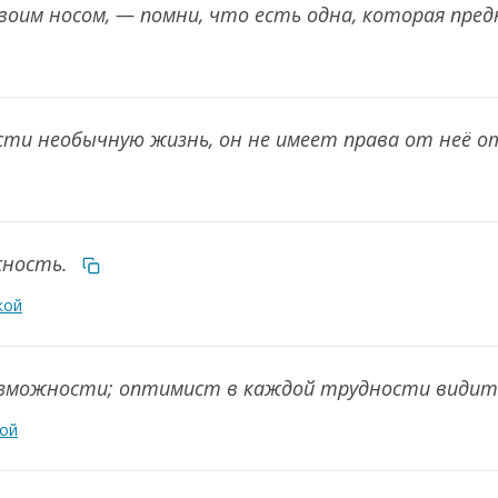
твоим носом, — помни, что есть одна, которая пре
ести необычную жизнь, он не имеет права от неё 
жность.
кой
озможности; оптимист в каждой трудности види
кой