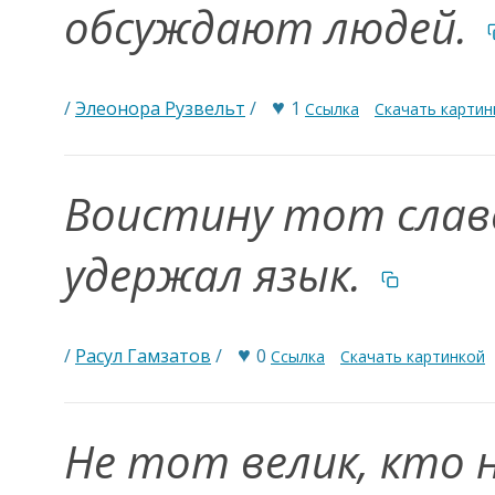
обсуждают людей.
♥
/
Элеонора Рузвельт
/
1
Ссылка
Скачать картин
Воистину тот славе
удержал язык.
♥
/
Расул Гамзатов
/
0
Ссылка
Скачать картинкой
Не тот велик, кто 