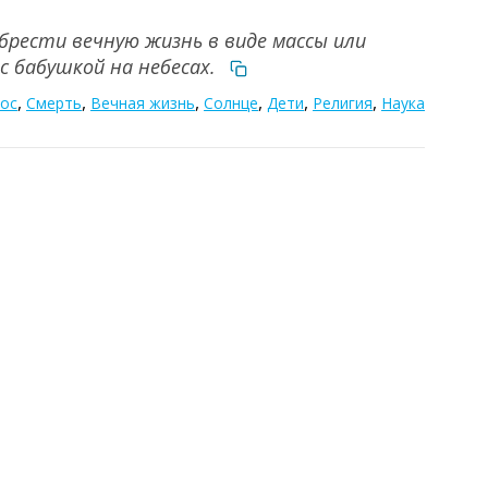
брести вечную жизнь в виде массы или
 с бабушкой на небесах.
,
,
,
,
,
,
ос
Смерть
Вечная жизнь
Солнце
Дети
Религия
Наука