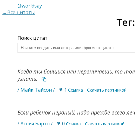
@worldsay
←Все цитаты
Тег
Поиск цитат
Когда ты боишься или нервничаешь, то тол
узнать.
♥
/
Майк Тайсон
/
1
Ссылка
Скачать картинкой
Если ребенок нервный, надо прежде всего л
♥
/
Агния Барто
/
0
Ссылка
Скачать картинкой