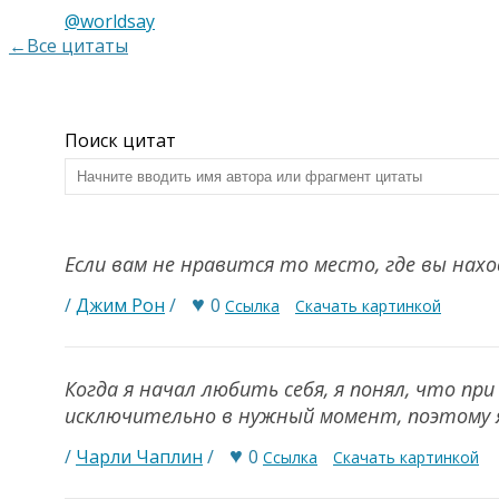
@worldsay
←Все цитаты
Поиск цитат
Если вам не нравится то место, где вы нах
♥
/
Джим Рон
/
0
Ссылка
Скачать картинкой
Когда я начал любить себя, я понял, что пр
исключительно в нужный момент, поэтому я 
♥
/
Чарли Чаплин
/
0
Ссылка
Скачать картинкой