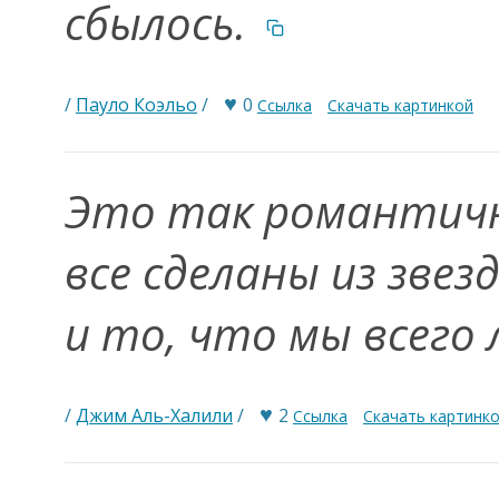
сбылось.
♥
/
Пауло Коэльо
/
0
Ссылка
Скачать картинкой
Это так романтич
все сделаны из звез
и то, что мы всего
♥
/
Джим Аль-Халили
/
2
Ссылка
Скачать картинк