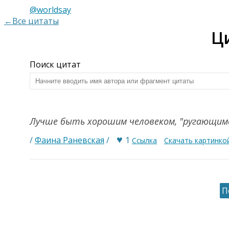
@worldsay
←Все цитаты
Ц
Поиск цитат
Лучше быть хорошим человеком, "ругающим
♥
/
Фаина Раневская
/
1
Ссылка
Скачать картинко
П