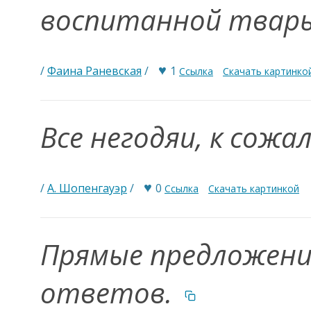
воспитанной твар
♥
/
Фаина Раневская
/
1
Ссылка
Скачать картинко
Все негодяи, к сож
♥
/
А. Шопенгауэр
/
0
Ссылка
Скачать картинкой
Прямые предложени
ответов.