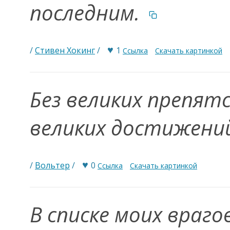
последним.
♥
/
Стивен Хокинг
/
1
Ссылка
Скачать картинкой
Без великих препя
великих достижени
♥
/
Вольтер
/
0
Ссылка
Скачать картинкой
В списке моих враго