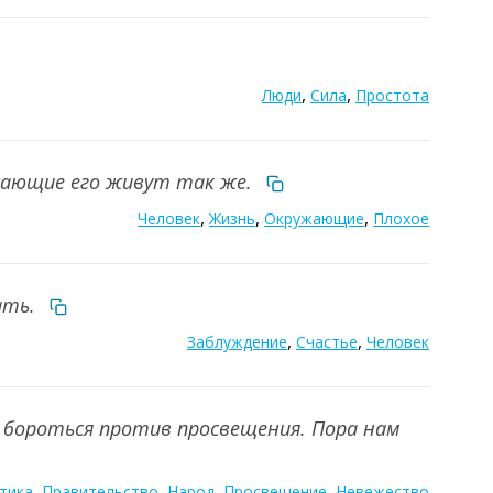
,
,
Люди
Сила
Простота
ужающие его живут так же.
,
,
,
Человек
Жизнь
Окружающие
Плохое
ать.
,
,
Заблуждение
Счастье
Человек
 бороться против просвещения. Пора нам
,
,
,
,
тика
Правительство
Народ
Просвещение
Невежество