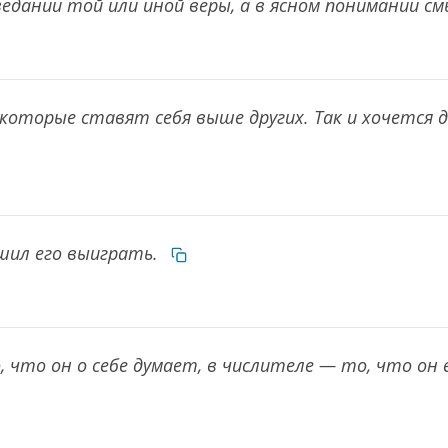
ведании той или иной веры, а в ясном понимании с
оторые ставят себя выше других. Так и хочется да
шил его выиграть.
 что он о себе думает, в числителе — то, что он 