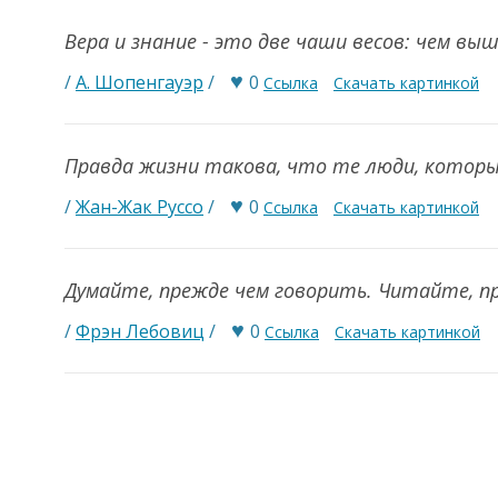
Вера и знание - это две чаши весов: чем вы
♥
/
А. Шопенгауэр
/
0
Ссылка
Скачать картинкой
Правда жизни такова, что те люди, котор
♥
/
Жан-Жак Руссо
/
0
Ссылка
Скачать картинкой
Думайте, прежде чем говорить. Читайте, п
♥
/
Фрэн Лебовиц
/
0
Ссылка
Скачать картинкой