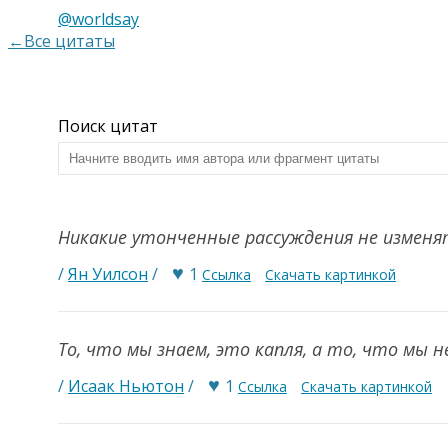
@worldsay
←Все цитаты
Поиск цитат
Никакие утонченные рассуждения не изменя
♥
/
Ян Уилсон
/
1
Ссылка
Скачать картинкой
То, что мы знаем, это капля, а то, что мы н
♥
/
Исаак Ньютон
/
1
Ссылка
Скачать картинкой