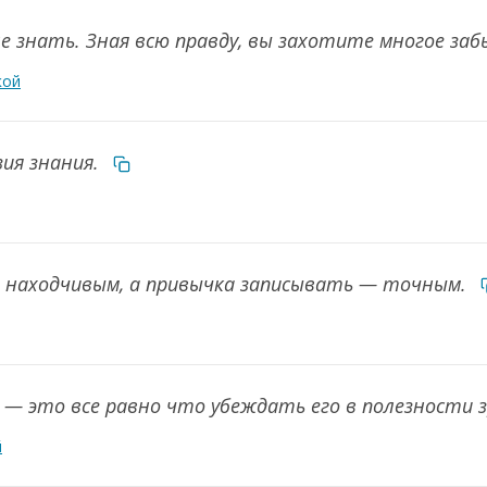
 знать. Зная всю правду, вы захотите многое за
кой
зия знания.
— находчивым, а привычка записывать — точным.
 — это все равно что убеждать его в полезности 
й